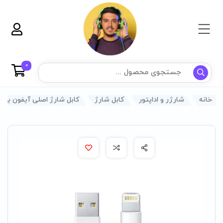
0
خانه
شارژر و اداپتور
کابل شارژ
کابل شارژ اصلی آیفون یو ا