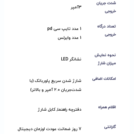
شدت جریان
3آمپر
خروجی
تعداد درگاه
1 عدد تایپ سی pd
خروجی
1 عدد وایرلس
نحوه نمایش
نشانگر LED
میزان شارژ
امکانات اضافی
شارژ شدن سریع پاوربانک (با
شدت‌جریان ۲.۰ آمپر و بالاتر)
اقلام همراه
دفترچه راهنما, کابل شارژ
گارانتی
7 روز ضمانت عودت اوزمان دیجیتال