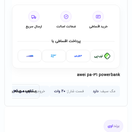
خرید اقساطی
ضمانت اصالت
ارسال سریع
پرداخت اقساطی با
awei pa-31 powerbank
مشاهده همه ویژگی‌ها
مگ سیف:
دارد
فست شارژ:
20 وات
خروجی:
تایپ سی pd
برند:
اوی