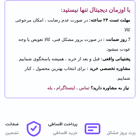
با اوزمان دیجیتال تنها نیستید:
مهلت تست ۲۴ ساعته:
در صورت عدم رضایت ، امکان مرجوعی
کالا
7 روز ضمانت :
در صورت بروز مشکل فنی، کالا تعویض یا وجه
عودت میشود.
پشتیبانی واقعی:
قبل و بعد از خرید ، همیشه پاسخگوی شماییم .
مشاوره تخصصی خرید :
برای انتخاب بهترین محصول ، کنار
شماییم.
،
نیاز به مشاوره دارید؟
تماس
،
اینستاگرام
بله
پرداخت اقساطی
ضمانت اصا
صورت بروز مشکل
خرید اقساطی
تضمین اصل