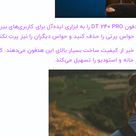
حذف بی نظیر سروصدای محیطی و درز حداقلی صدا، هدفون DT 240 PRO را به ابزاری ایده‌آل برای کاربری
حواس پرتی را حذف کنید و حواس دیگران را نیز پرت نکنی
ی خبر از کیفیت ساخت بسیار بالای این هدفون می‌دهند. ک
خانه و استودیو را تسهیل می‌کند.