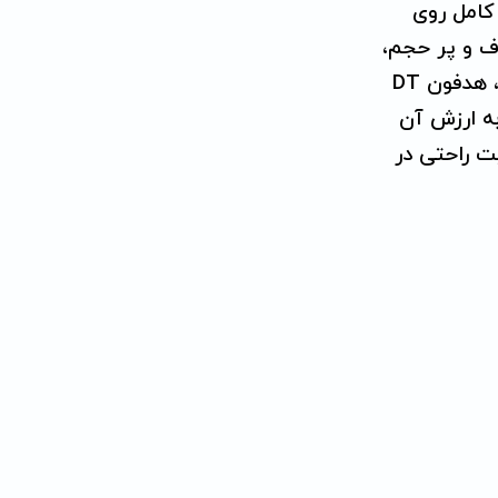
مینان کامل روی
ف و پر حجم،
و صدای زیر دقیق، نهایت دقت را هنگام ضبط تضمین می‌کند. حذف بی نظیر سروصدای محیطی و حداقل درزِ صدا، هدفون DT
 به ارزش آن
ت راحتی در