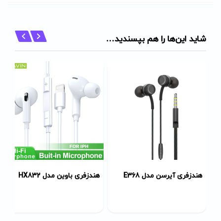
شاید این‌ها را هم بپسندید…
هندزفری آیرسن مدل E368
هندزفری باوین مدل HX832