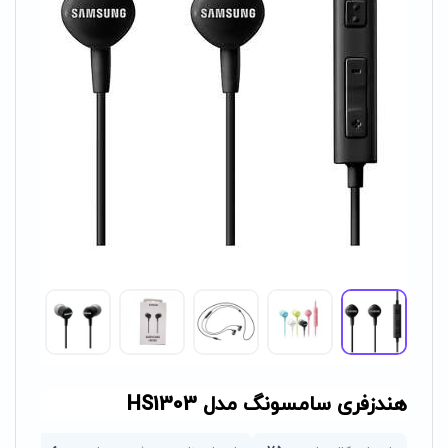
هندزفری سامسونگ مدل HS1303