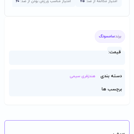
امتیاز مکالمه از صد:
75
امتیاز مناسب ورزش بودن از صد:
60
امتی
برند:
سامسونگ
قیمت:
دسته بندی
هندزفری سیمی
برچسب ها
سیمی