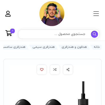
0
خانه
هدفون و هندزفری
هندزفری سیمی
هندزفری سامسونگ مدل