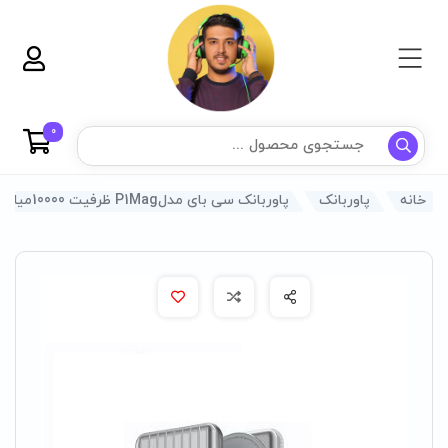
0
خانه
پاوربانک
پاوربانک سی بای مدلP1Mag ظرفیت 10000میلی امپر ساعت