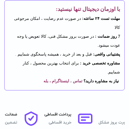
با اوزمان دیجیتال تنها نیستید:
مهلت تست ۲۴ ساعته:
در صورت عدم رضایت ، امکان مرجوعی
کالا
7 روز ضمانت :
در صورت بروز مشکل فنی، کالا تعویض یا وجه
عودت میشود.
پشتیبانی واقعی:
قبل و بعد از خرید ، همیشه پاسخگوی شماییم .
مشاوره تخصصی خرید :
برای انتخاب بهترین محصول ، کنار
شماییم.
،
نیاز به مشاوره دارید؟
تماس
،
اینستاگرام
بله
پرداخت اقساطی
ضمانت اصا
صورت بروز مشکل
خرید اقساطی
تضمین اصل