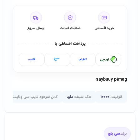
خرید اقساطی
ضمانت اصالت
ارسال سریع
پرداخت اقساطی با
saybuuy p1mag
ظرفیت:
10000
مگ سیف:
دارد
کابل سرخود تایپ سی ولایتنینگ :
دا
برند:
سی بای