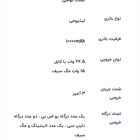
تبلت, گوشی
نوع باتری
لیتیومی
ظرفیت باتری
10000mAh
توان خروجی
22.5 وات با کابل
15 وات مگ سیف
شدت جریان
3 آمپر
خروجی
تعداد درگاه
یک عدد درگاه یو اس بی ، دو عدد درگاه
خروجی
تایپ سی ، یک عدد لایتنینگ و مگ
سیف