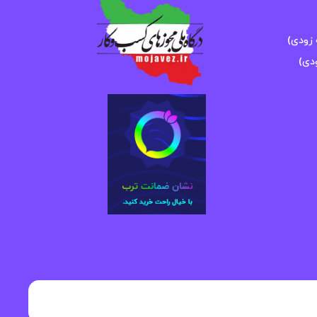
زودی)
دی)