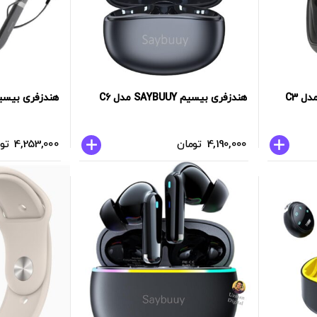
هندزفری بیسیم SAYBUUY مدل C6
هندزفری بیسیم SAYBUUY مد
4,190,000
تومان
4,253,000
تو