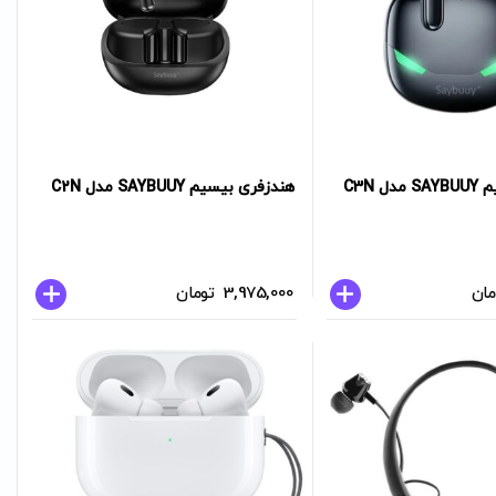
 C3N
هندزفری بیسیم SAYBUUY مدل C2N
مان
3,975,000
تومان