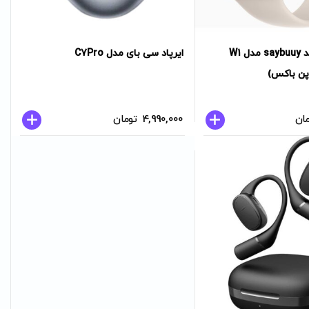
ساعت هوشمند saybuuy مدل W1
ایرپاد سی بای مدل C7Pro
ان
4,990,000
تومان