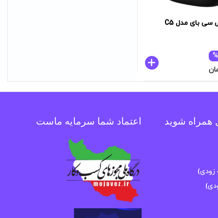
 سی بای مدل C5
%
ان
ل همراه شوید
اعتماد شما سرمایه ماست
زودی)
دی)