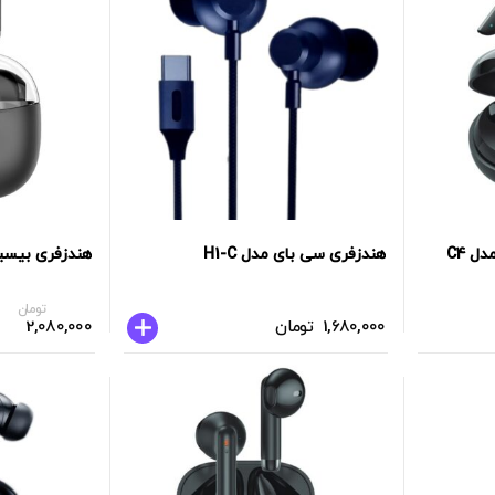
هندزفری سی بای مدل H1-C
هندزفری بیسیم SAYBUUY مدل
تومان
1,680,000
تومان
2,080,000