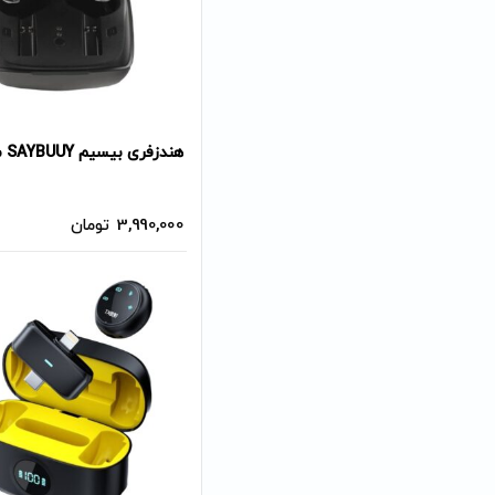
هندزفری بیسیم SAYBUUY مدل C3
3,990,000
تومان