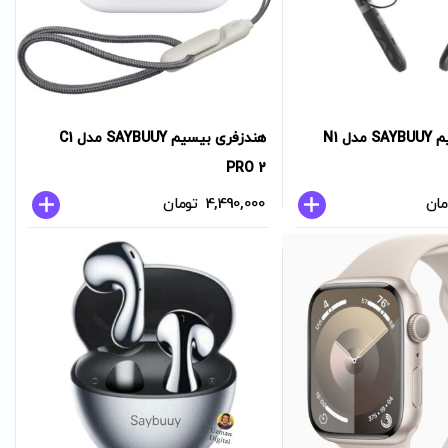
ل N1
هندزفری بیسیم SAYBUUY مدل C1
PRO 2
مان
4,490,000
تومان