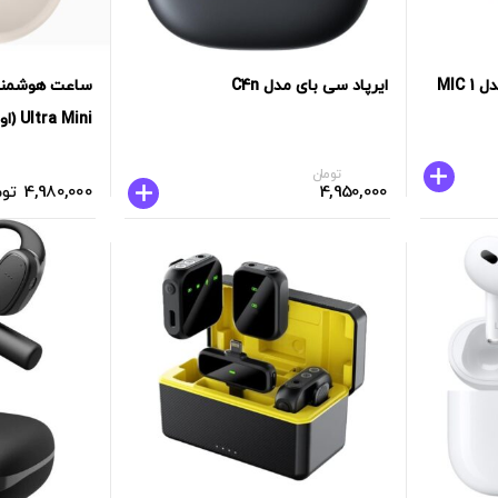
MIC
ایرپاد سی بای مدل C4n
Ultra Mini (اوپن باکس)
تومان
4,950,000
4,980,000
توم