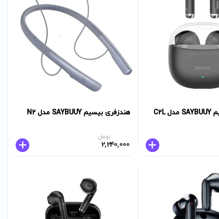
 C2L
هندزفری بیسیم SAYBUUY مدل N2
تومان
2,240,000