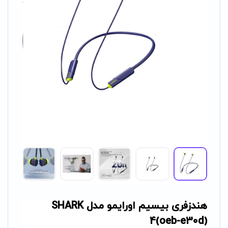
هندزفری بیسیم اورایمو مدل SHARK
4(oeb-e30d)