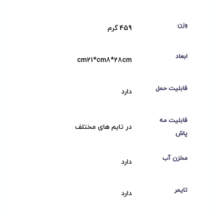
وزن
459 گرم
ابعاد
cm21*cm8*28cm
قابلیت حمل
دارد
قابلیت مه
در تایم های مختلف
پاش
مخزن آب
دارد
تایمر
دارد