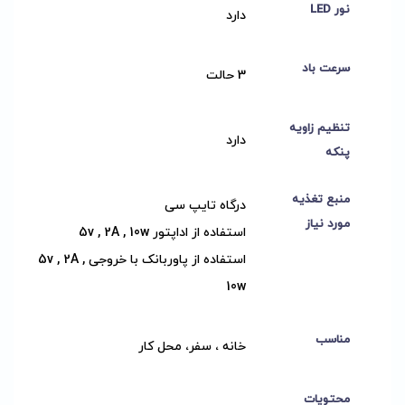
نور LED
دارد
سرعت باد
3 حالت
تنظیم زاویه
دارد
پنکه
منبع تغذیه
درگاه تایپ سی
مورد نیاز
استفاده از اداپتور 5v , 2A , 10w
استفاده از پاوربانک با خروجی 5v , 2A ,
10w
مناسب
خانه ، سفر، محل کار
محتویات