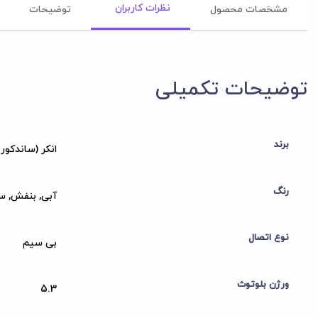
نظرات کاربران
مشخصات محصول
توضیحات
توضیحات تکمیلی
برند
انکر (ساندکور)
رنگ
آبی, بنفش, س
نوع اتصال
بی سیم
ورژن بلوتوث
5.3