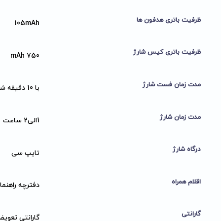
ظرفیت باتری هدفون ها
105mAh
ظرفیت باتری کیس شارژ
750 mAh
مدت زمان فست شارژ
با 10 دقیقه شارژ 5.5 ساعت عمر باتری میدهد
مدت زمان شارژ
1الی2 ساعت
درگاه شارژ
تایپ سی
اقلام همراه
دفترچه راهنما,
گارانتی
گارانتی تعویض