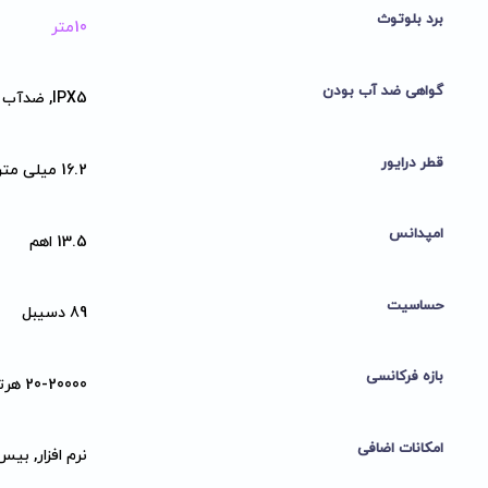
برد بلوتوث
10متر
گواهی ضد آب بودن
IPX5, ضدآب و ضد عرق بدن
قطر درایور
16.2 میلی متر
امپدانس
13.5 اهم
حساسیت
89 دسیبل
بازه فرکانسی
20-20000 هرتز
امکانات اضافی
نرم افزار, بیس اپ, مجهز به 4 میک