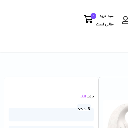
سبد خرید
0
خالی است
برند:
انکر
قیمت: