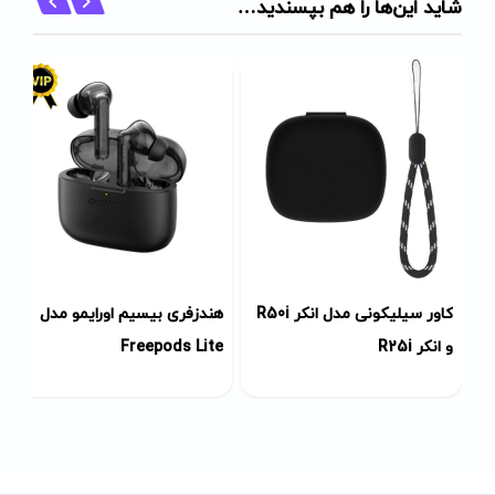
شاید این‌ها را هم بپسندید…
کاور سیلیکونی مدل انکر R50i
هندزفری بیسیم اورایمو مدل
و انکر R25i
Freepods Lite