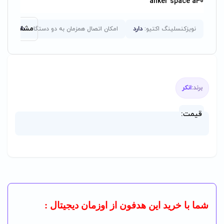
anker space a40
مشاهده همه
نویزکنسلینگ اکتیو:
دارد
امکان اتصال همزمان به دو دستگاه :
دارد
ت
برند:
انکر
قیمت:
شما با خرید این هدفون از اوزمان دیجیتال :