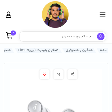
0
خانه
هدفون و هندزفری
هدفون بلوتوث (ایرپاد tws)
هندزفری ب