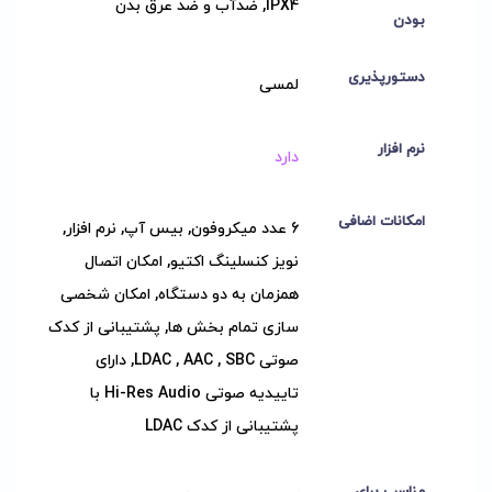
IPX4, ضدآب و ضد عرق بدن
بودن
دستورپذیری
لمسی
نرم افزار
دارد
امکانات اضافی
6 عدد میکروفون, بیس آپ, نرم افزار,
نویز کنسلینگ اکتیو, امکان اتصال
همزمان به دو دستگاه, امکان شخصی
سازی تمام بخش ها, پشتیبانی از کدک
صوتی LDAC , AAC , SBC, دارای
تاییدیه صوتی Hi-Res Audio با
پشتیبانی از کدک LDAC
مناسب برای