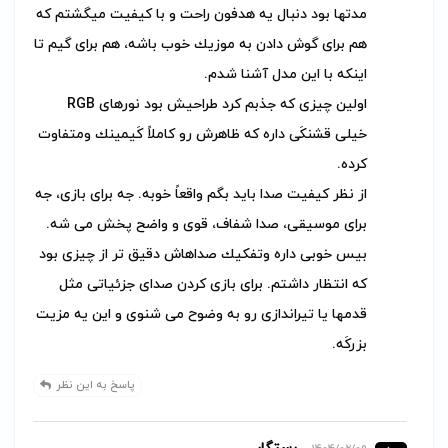
مدتها بود دنبال يه هدفون راحت و با كيفيت میگشتم كه
هم براى گوش دادن به موزيك خوب باشه، هم براى گیم تا
اينكه با اين مدل آشنا شدم.
اولين چیزی كه جذبم كرد طراحیش بود نورهاى RGB
خيلى قشنكَى داره كه ظاهرش رو كاملاً كَيمينك ومتفاوت
كرده.
از نظر كيفيت صدا بايد بگم واقعاً خوبه. جه براى بازى، جه
براى موسيقى، صدا شفاف، قوى و واضح پخش مى شه.
بيس خوبى داره وتفكيك صداهاش دقيق تر از چیزی بود
كه انتظار داشتم. براى بازى كردن صداى جزئياتى مثل
قدمها يا تيراندازى رو به وضوح مى شنوى و اين يه مزيت
بزركَه.
پاسخ به این نظر