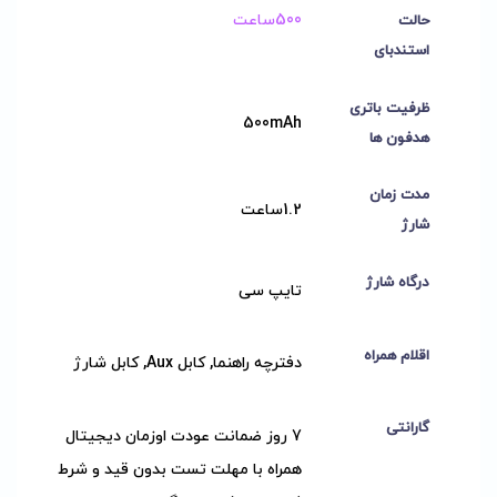
500ساعت
حالت
استندبای
ظرفیت باتری
500mAh
هدفون ها
مدت زمان
1.2ساعت
شارژ
درگاه شارژ
تایپ سی
اقلام همراه
دفترچه راهنما, کابل Aux, کابل شارژ
گارانتی
7 روز ضمانت عودت اوزمان دیجیتال
همراه با مهلت تست بدون قید و شرط