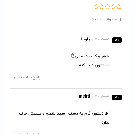
از مجموع 10 امتیاز
پارسا
1402/10/06
5.0
ظاهر و کیفیت عالی👌
دستتون درد نکنه
پاسخ به این نظر
mehti
1402/10/09
5.0
آقا دمتون گرم به دستم رسید بلندی و بیسش حرف
نداره