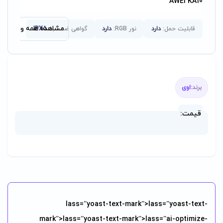
AWEI KA10
مشاهده همه ویژگی‌ها
قابلیت حمل:
دارد
نور RGB:
دارد
گواهی ضد آب:
IPX5
برند:
اوی
قیمت:
lass=”yoast-text-mark”>lass=”yoast-text-
mark”>lass=”yoast-text-mark”>lass=”ai-optimize-