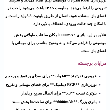
نورپردازی RGB همراه با موسیقی ریتم ایجاد می‌کند و شرایط
تفریحی را ارتقا می‌دهد. مقاومت IPX5 باعث می‌شود راحت در
فضای باز استفاده شود. اتصال از طریق بلوتوث 5.3 پایدار است و
با امکان چند حالت ورودی، انعطاف بالایی دارد.
علاوه بر این، باتری 6000mAh امکان ساعات طولانی پخش
موسیقی را فراهم می‌کند و به وضوح مناسب برای مهمانی یا
فضای باز است.
مزایای برجسته
خروجی قدرتمند **60 وات** برای صدای پرعمق و پرحجم
نورپردازی **RGB دینامیک** برای فضای مهمانی و تفریح
بلوتوث نسخه **5.3** برای اتصال سریع و پایدار
باتری بزرگ **6000mAh** برای ساعت‌ها پخش ممتد