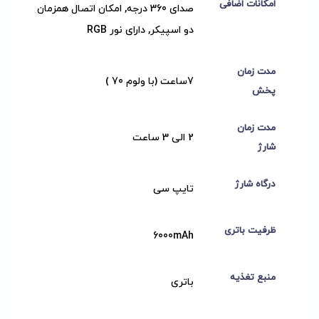
امکانات اضافی
صدای 360 درجه, امکان اتصال همزمان
دو اسپیکر, دارای نور RGB
مدت زمان
7ساعت (با ولوم 70 )
پخش
مدت زمان
2 الی 3 ساعت
شارژ
درگاه شارژ
تایپ سی
ظرفیت باتری
6000mAh
منبع تغذیه
باتری