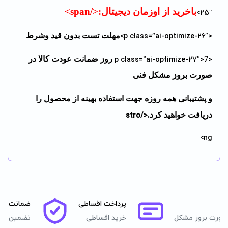
باخرید از اوزمان دیجیتال:</span>
25″>
مهلت تست بدون قید وشرط
<p class=”ai-optimize-26″>
7 روز ضمانت عودت کالا در
<p class=”ai-optimize-27″>
صورت بروز مشکل فنی
و پشتیبانی همه روزه جهت استفاده بهینه از محصول را
دریافت خواهید کرد.
</stro
ng>
پرداخت اقساطی
ضمانت اصا
صورت بروز مشکل
خرید اقساطی
تضمین اصل