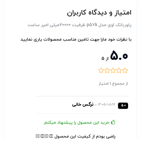
امتیاز و دیدگاه کاربران
پاوربانک اوی مدل p57k ظرفیت 20000میلی امپر ساعت
با نظرات خود مارا جهت تامین مناسب محصولات یاری نمایید
5.0
از
5
از مجموع 1 امتیاز
نرگس خانی
1405/05/12
5.0
خرید این محصول را پیشنهاد میکنم
راضی بودم از کیفیت این محصول 👏🏻👏🏻