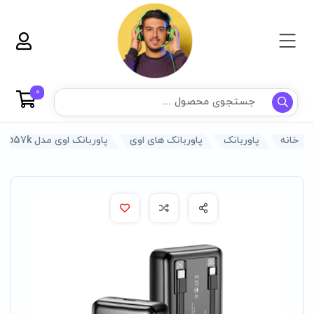
0
خانه
پاوربانک
پاوربانک های اوی
پاوربانک اوی مدل p57k ظرفیت 20000میلی امپر ساعت