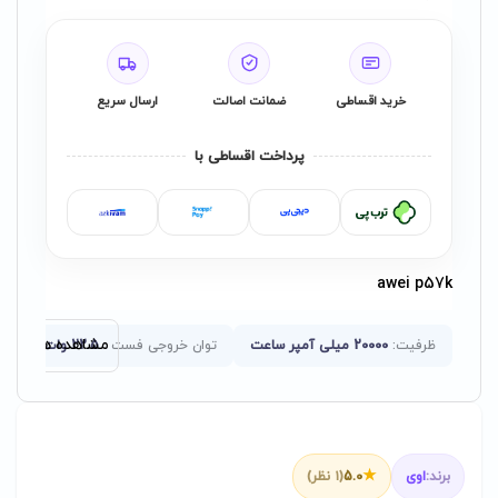
خرید اقساطی
ضمانت اصالت
ارسال سریع
پرداخت اقساطی با
awei p57k
مشاهده همه ویژگ
ظرفیت:
20000 میلی آمپر ساعت
توان خروجی فست :
22.5 وات و 20 وات PD
★
برند:
اوی
5.0
(۱ نظر)