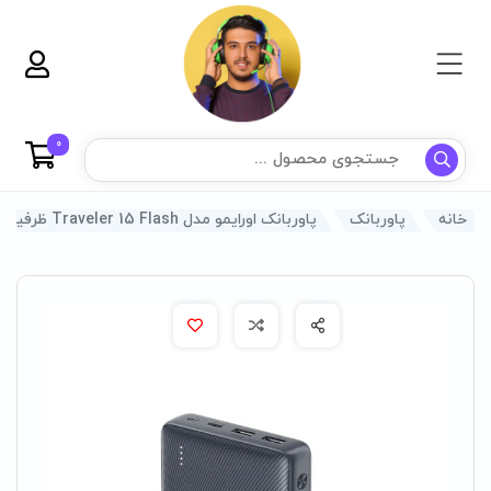
0
خانه
پاوربانک
پاوربانک اورایمو مدل Traveler 15 Flash ظرفیت 20000 میلی امپر ساعت