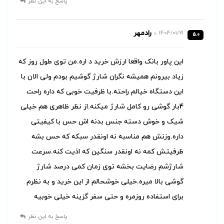
پاسخ به این نظر
رادمهر
1404/01/21
5.0
این پاور بانک واقعا ارزش خرید د اره.من توی طول روز که
زیاد بیرونم همیشه نگران شارژ گوشیم بودم ولی الان با
این دستگاه خیالم راحته.با ظرفیت خوبی که داره راحت
4بار گوشی رو کامل شارژ میکنه.از نظر ظاهری هم خیلی
شیک و خوش دسته جنس بدنه اش حس با کیفیتی
داره.وزنش هم مناسبه نه اونقدر سبکه که حس بشه
ظرفیتش کمه نه اونقدر سنگین که اذیت کنه.سرعت
شارژشم رضایت بخشه توی زمان کمی درصد شارژ
گوشی بالا میره.خیلی خوشحالم از این خرید و به نظرم
برای استفاده روزمره و حتی سفر گزینه خیلی خوبیه
پاسخ به این نظر