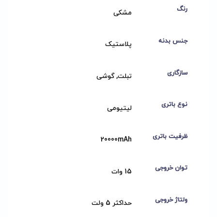
رنگ
مشکی
جنس بدنه
پلاستیک
سازگاری
تبلت, گوشی
نوع باتری
لیتیومی
ظرفیت باتری
20000mAh
توان خروجی
15 وات
ولتاژ خروجی
حداکثر 5 ولت