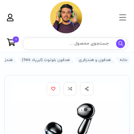
0
خانه
هدفون و هندزفری
هدفون بلوتوث (ایرپاد tws)
هندزفری ب