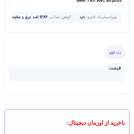
awei TA11 ANC airpods
نویزکنسلینگ اکتیو:
دارد
گواهی ضدآب:
IPX4 (ضد عرق و مقاوم در برابر آب)
برند:
اوی
قیمت:
باخرید از اوزمان دیجیتال: