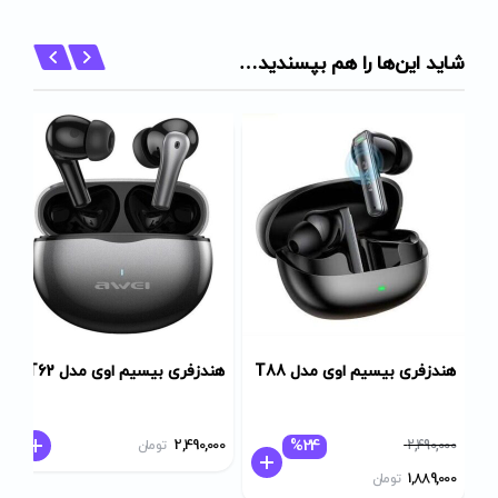
شاید این‌ها را هم بپسندید…
هندزفری بیسیم اوی مدل T88
هندزفری بیسیم اوی مدل T62
قیمت
قیمت
%24
2,490,000
2,490,000
تومان
فعلی:
اصلی:
1,889,000
تومان