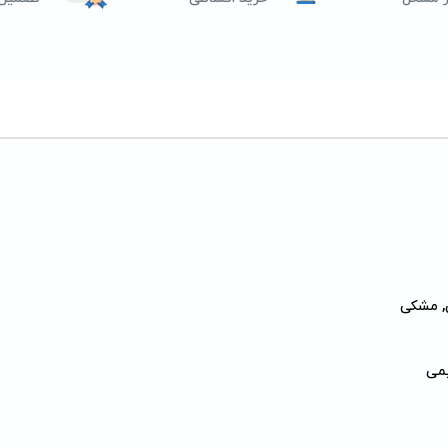
, مشکی
می