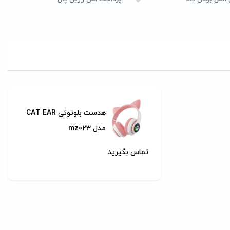
هدست بلوتوثی CAT EAR
مدل mz023
تماس بگیرید