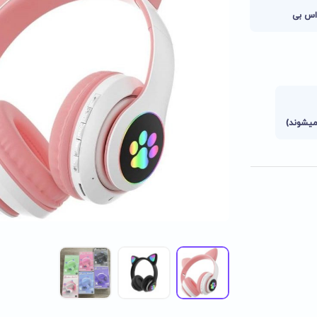
اس بی
میشوند)