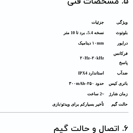
5. مشخصات فنی
ویژگی
جزئیات
بلوتوث
نسخه 5.4، برد تا 10 متر
درایور
۱۰mm دینامیک
فرکانس
۲۰Hz–۲۰kHz
پاسخ
ضدآب
استاندارد IPX4
باتری کیس
حدود ۲۵۰–۳۰۰mAh
زمان شارژ
~2 ساعت
حالت گیم
تأخیر بسیارکم برای وی
دئو/بازی
6. اتصال و حالت گیم