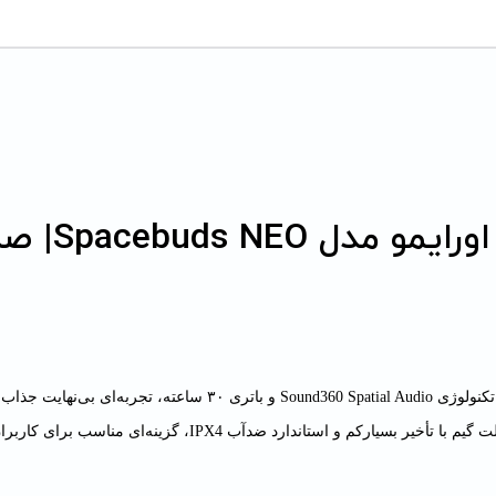
ورایمو مدل
Spacebuds NEO
| ص
مدل Spacebuds NEO با تکنولوژی ‌Sound360 Spatial Audio و باتری ۳۰ ساعته، ت
هدفون از برند معتبر اورایمو با قابلیت‌های مدرن مانند حذف نویز مکالمه، حالت گیم با تأخیر بسیارکم و استاندارد ضدآ