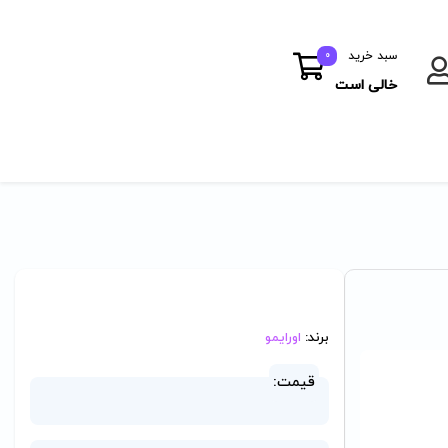
سبد خرید
0
خالی است
برند:
اورایمو
قیمت: