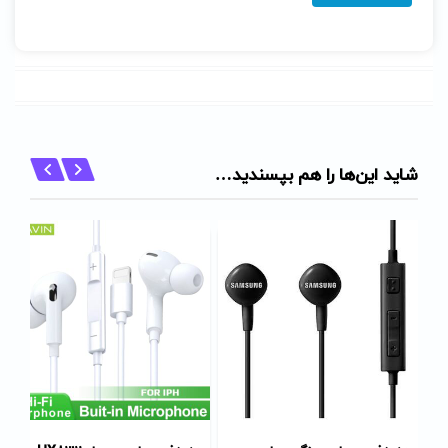
شاید این‌ها را هم بپسندید…