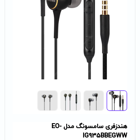
هندزفری سامسونگ مدل EO-
IG935BBEGWW