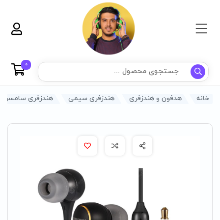
0
خانه
هدفون و هندزفری
هندزفری سیمی
هندزفری سامسونگ مدل BEGWW