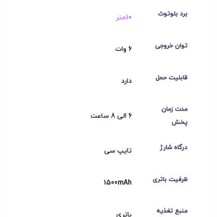
برد بلوتوث
10متر
توان خروجی
6 وات
قابلیت حمل
دارد
مدت زمان
6 الی 8 ساعت
پخش
درگاه شارژ
تایپ سی
ظرفیت باتری
1500mAh
منبع تغذیه
باتری