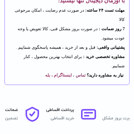
با اوزمان دیجیتال تنها نیستید:
مهلت تست ۲۴ ساعته:
در صورت عدم رضایت ، امکان مرجوعی
کالا
7 روز ضمانت :
در صورت بروز مشکل فنی، کالا تعویض یا وجه
عودت میشود.
پشتیبانی واقعی:
قبل و بعد از خرید ، همیشه پاسخگوی شماییم .
مشاوره تخصصی خرید :
برای انتخاب بهترین محصول ، کنار
شماییم.
،
نیاز به مشاوره دارید؟
تماس
،
اینستاگرام
بله
پرداخت اقساطی
ضمانت اصا
صورت بروز مشکل
خرید اقساطی
تضمین اصل