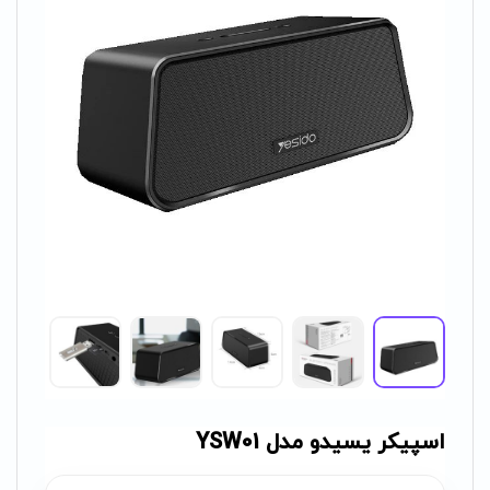
اسپیکر یسیدو مدل YSW01