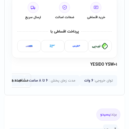
خرید اقساطی
ضمانت اصالت
ارسال سریع
پرداخت اقساطی با
YESIDO YSW01
مشاهده همه ویژگ
توان خروجی:
6 وات
مدت زمان پخش :
6 تا 8 ساعت
پشتیبانی از ک
برند:
یسیدو