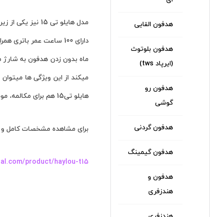
هدفون القایی
هدفون بلوتوث
(ایرپاد tws)
هدفون رو
هایلو تی15 هم برای مکالمه، موسیقی ، ورزش و گیم نیزمیتواند بهترین انتخاب باشد.
گوشی
هدفون گردنی
برای مشاهده مشخصات کامل و خر
هدفون گیمینگ
al.com/product/haylou-t15/
هدفون و
هندزفری
هندزفری