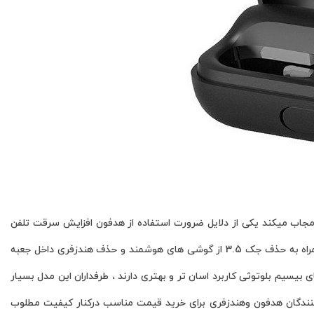
 مجاب میکند یکی از دلایل ضرورت استفاده از هدفون افزایش سرقت تلفن
همراه ، کابری آسان به هنگام ورزش ،رانندگی و…. میباشد. همچنین اقدام بسیاری از تولیدکنندگان تلفن همراه به حذف جک 3.5 از گوشی های هوشمند و حذف هندزفری داخل جعبه
سیم بلوتوثی کاربرد اسان تر و بهتری دارند ، طرفداران این مدل بسیار
کنندگان هدفون وهندزفری برای خرید قیمت مناسب درکنار کیفیت مطلوب