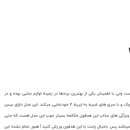
 ایران هست ولی با اطمینان یکی از بهترین برندها در زمینه لوازم جانبی بوده و در
زمانی نه چندان زیاد به یکی از پرطرفداران بازار تبدیل شده. باوین 19 با ظاهری شیک و جذاب و ابعاد بسیار کوچک و با سری های شبیه به ایرپاد 2 خودنمایی میکند. این مدل دارای بیس
ر ویژگی های جذاب این هدفون مکالمه بسیار خوب این مدل هست که حتی
یز به راحتی میتوانید با این هدفون مکالمه کنید ، باوین 19 از ویژگی ipx5 برخوردار میباشد پس باخیال راحت با این هدفون ورزش کنید.! هنوز تمام نشده این