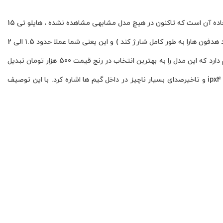
مدل هایلو تی 15 نیز یکی از زیرمجموعه های شیائومی میباشد. نقطه قوت اصلی این هندزفری باتری فوق العاده آن است که تاکنون در هیچ مدل مشابهی مشاهده نشده ، هایلو تی 15
دارای 100 ساعت عمر باتری همراه با کیس شارژ میباشد (خود هدفون ها 4 ساعت، کیس شارژ 25 بار میتواند هدفون هارا به طور کامل شارژ کند ) و این یعنی شما عملا حدود 1.5 الی 2
ماه بدون زدن هدفون به شارژ میتوانید از آن استفاده کنید. درکنار باتری قوی ویژگی های مطلوب دیگری هم دارد که این مدل را به بهترین انتخاب در رنج قیمت 500 هزار تومان تبدیل
میکند از این ویژگی ها میتوان به کیفیت مکالمه قابل قبول (جاهای خلوت) ، کیفیت صدای مطلوب ، داشتن ipx4 و تاخیرصدای بسیار ناچیز در داخل گیم ها اشاره کرد. با این توصیف