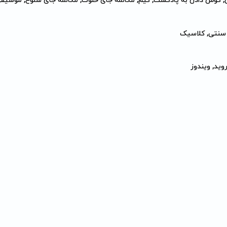
, گوش دادن به پادکست, گیم, مکالمه جای خلوت, مکالمه جای شلوغ, موسی
, سنتی, کلاسیک