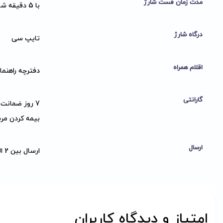
مدت زمان فست شارژ
با 5 دقیقه شارژ به شما 4 ساعت پخش موسیقی میدهد
درگاه شارژ
تایپ سی
اقلام همراه
دفترچه راهنما, کابل Aux,
گارانتی
7 روز ضمانت
بیمه کردن مر
ارسال
ارسال بین 2 الی 3 روز کاری
امتیاز و دیدگاه کاربران