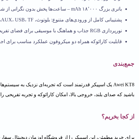
باتری بزرگ ۱۸٬۰۰۰ mAh – ساعت‌ها پخش بدون نگرانی از شارژ
پشتیبانی کامل از ورودی‌های متنوع: بلوتوث، AUX، USB، TF، میکروفون بی‌سیم و سیمی
نورپردازی RGB جذاب و هماهنگ با موسیقی برای فضای تفریحی
قابلیت کارائوکه همراه دو میکروفون عملکرد مناسب برای اج
جمع‌بندی
Awei KT8 یک اسپیکر قدرتمند است که تجربه‌ای نزدیک به سیستم
باشید که صدای بلند، خروجی بالا، امکان کارائوکه و تجربه تفریحی را باهم داشته باشد، KT8 انتخ
از کجا بخریم؟
برای خرید مطمئن، این اسپیکر را از فروشگاه
اوزمان دیجیتال
سفارش 