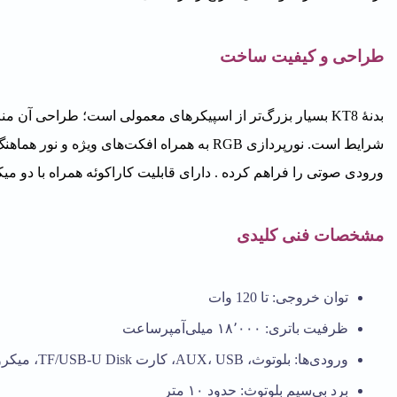
طراحی و کیفیت ساخت
بدنهٔ KT8 بسیار بزرگ‌تر از اسپیکرهای معمولی است؛ طراحی 
شرایط است. نورپردازی RGB به همراه افکت‌های
ورودی صوتی را فراهم کرده . دارای قابلیت کاراکوئه همراه با دو 
مشخصات فنی کلیدی
توان خروجی: تا 120 وات
ظرفیت باتری: ۱۸٬۰۰۰ میلی‌آمپر‌ساعت
ورودی‌ها: بلوتوث، AUX، USB، کارت TF/USB-U Disk، میکروفون بی‌سیم و میکروفون سیمی
برد بی‌سیم بلوتوث: حدود ۱۰ متر