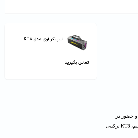
اسپیکر اوی مدل KT8
تماس بگیرید
رائوکه و حضور در
جمع را با کیفیت داشته باشند. با خروجی تا **120 وات**، باتری **۱۸٬۰۰۰ میلی‌آمپر‌ساعت** و نورپردازی RGB همراه دو میکروفون بی‌سیم، KT8 ترکیبی