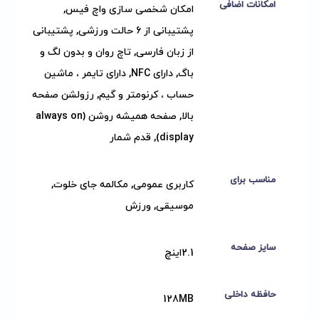
امکانات اضافی
امکان شخصی سازی واچ فیس,
پشتیبانی از 6 حالت ورزشی, پشتیبانی
از زبان فارسی, تاچ روان و بدون لگ و
باگ, دارای NFC, دارای تایمر ، ماشین
حساب ، کرنومتر و گیم, رزولشن صفحه
بالا, صفحه همیشه روشن (always on
display), قدم شمار
مناسب برای
کاربری عمومی, مکالمه جای خلوت,
موسیقی, ورزش
سایز صفحه
2.1اینچ
حافظه داخلی
128MB