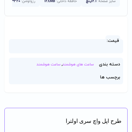
سایز صفحه:
2.1اینچ
حافظه داخلی:
128MB
رزولوشن:
320*384
قیمت:
دسته بندی
,
ساعت های هوشمند
ساعت هوشمند
برچسب ها
طرح اپل واچ سری اولترا