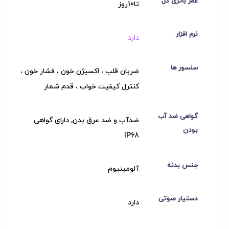
عمر باتری کل
تا10روز
نرم افزار
دارد
سنسور ها
ضربان قلب ، اکسیژن خون ، فشار خون ،
کنترل کیفیت خواب ، قدم شمار
گواهی ضد آب
ضدآب و ضد عرق بدن, دارای گواهی
بودن
IP68
جنس بدنه
آلومینیوم
دستیار صوتی
دارد