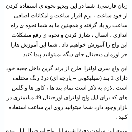
زبان فارسی). شما در این ویدیو نحوه ی استفاده کردن
از خود ساعت ، نرم افزار ساعت و امکانات اضافی
ساعت رو یاد گرفته و همچنین ما به شما نحوه ی راه
اندازی ، اتصال ، شارژ کردن و نحوه ی رفع مشکلات
این واچ را آموزش خواهیم داد . شما این آموزش هارا
جز اوزمان دیجیتال جای دیگه نمیتوانید پیدا کنید.
این واچ سری اولترا طرح از برند گرین داخل جعبه خود
دارای 2 بند (سیلیکونی – پارچه ای) در2 رنگ مختلف
است .لازم به ذکر است تمام بند ها ، کاور ها و گلس
های که برای اپل واچ اولترای اورجینال 49 میلیمتری در
بازار وجود دارد شما میتوانید روی این ساعت استفاده
کنید .
منوی این ساعت دقیقا شبیه اپل واچ اورجینال اپل بوده