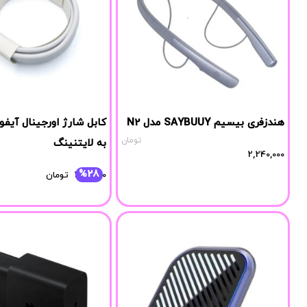
هندزفری بیسیم SAYBUUY مدل N2
کابل شارژ اورجینال آیف
تومان
به لایتنینگ
2,240,000
%28
2,190,000
تومان