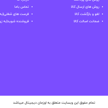
روش های ارسال کالا
تماس باما
لغو و بازگشت کالا
فرصت های شغلی(به 
ضمانت اصالت کالا
فروشنده شوید(به زو
تمام حقوق این وبسایت متعلق به اوزمان دیجیتال میباشد