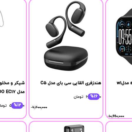
ساعت هوشمند saybuuy مدلw1
هندزفری القایی سی بای مدل C5
شیکر و مخلو
مدل YESIDO EC17
%16
6,039,000
تومان
%12
5,871,000
توما
7,200,000
10,990,000