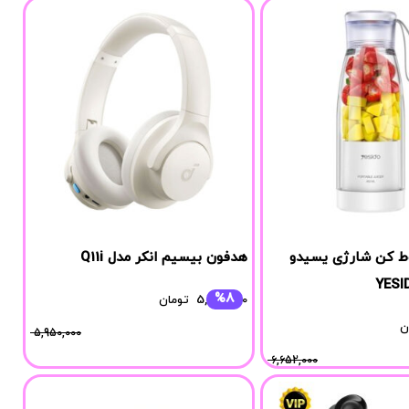
ط کن شارژی یسیدو
هدفون بیسیم انکر مدل Q11i
%8
5,450,000
تومان
ن
5,950,000
6,652,000