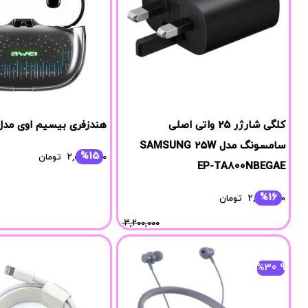
کلگی شارژر 25 واتی اصلی
هندزفری بیسیم اوی مدل 52 ANC
سامسونگ مدل SAMSUNG 25W
%15
2,534,000
تومان
EP-TA800NBEGAE
%16
2,687,000
تومان
3,200,000
%30.9