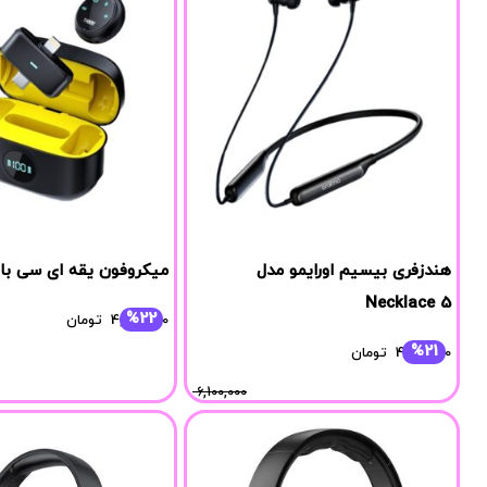
هندزفری بیسیم اورایمو مدل
میکروفون یقه ای سی بای مد
Necklace 5
%22
4,590,000
تومان
%21
4,814,000
تومان
6,100,000