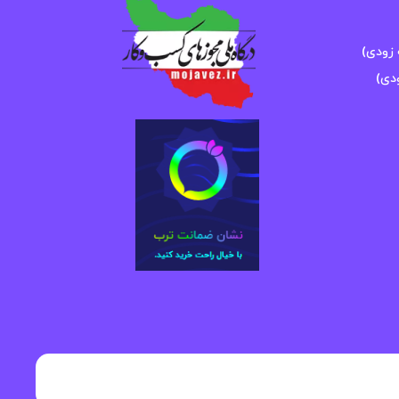
زودی)
دی)