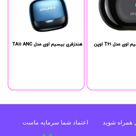
هندزفری بیسیم اوی مدل T61 اوپن
هندزفری بیسیم اوی مدل TA11 ANC
ل همراه شوید
اعتماد شما سرمایه ماست