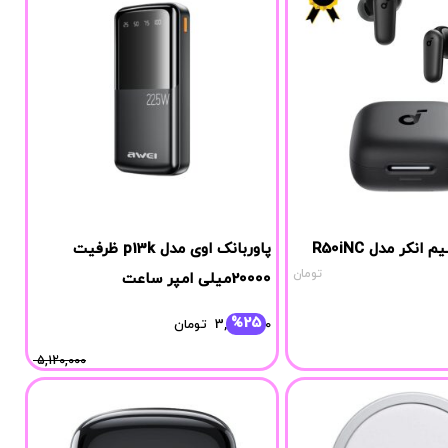
نکر مدل R50iNC
پاوربانک اوی مدل p13k ظرفیت
تومان
20000میلی امپر ساعت
%25
3,839,000
تومان
5,120,000