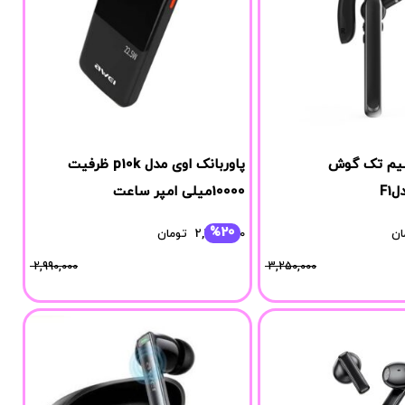
سیم تک گوش
پاوربانک اوی مدل p10k ظرفیت
10000میلی امپر ساعت
%20
ان
2,395,000
تومان
2,990,000
3,250,000