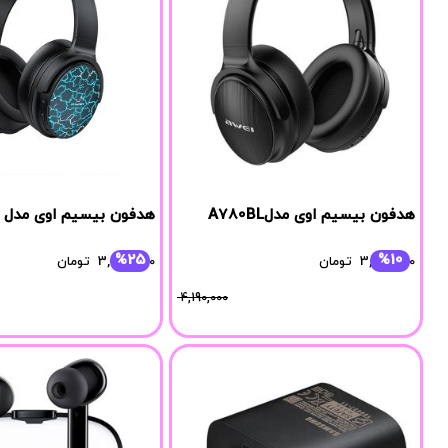
هدفون بیسیم اوی مدلA780BL
هدفون بیسیم اوی مدل A780Pro
%25
%10
3,780,000
تومان
3,685,000
تومان
4,190,000