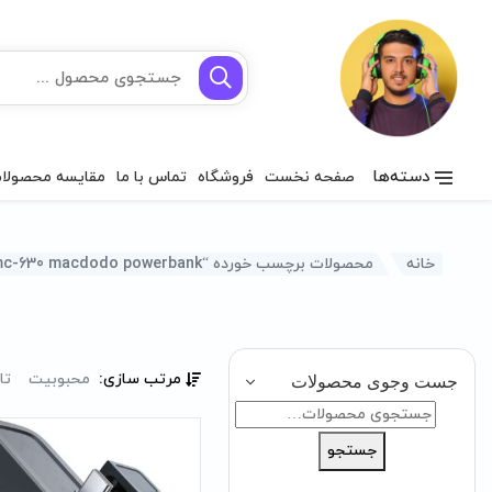
دسته‌ها
صفحه نخست
فروشگاه
تماس با ما
مقایسه محصولا
خانه
محصولات برچسب خورده “mc-630 macdodo powerbank”
مرتب سازی:
محبوبیت
تا
جست وجوی محصولات
جستجو
برای:
جستجو