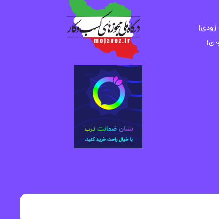
زودی)
دی)