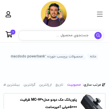
0
خانه
محصولات برچسب خورده “mc-630 macdodo powerbank”
مرتب سازی:
محبوبیت
تاریخ
ارزانترین
گرانترین
بیشترین فرو
پاوربانک مک دودو مدلMC-630 ظرفیت
5000میلی آمپرساعت