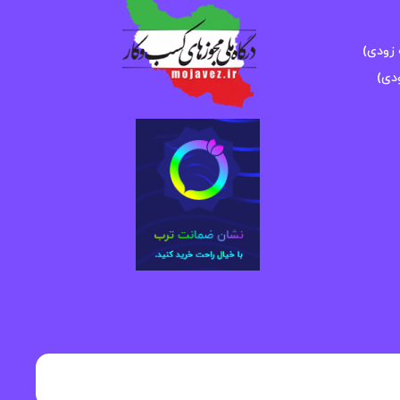
زودی)
دی)