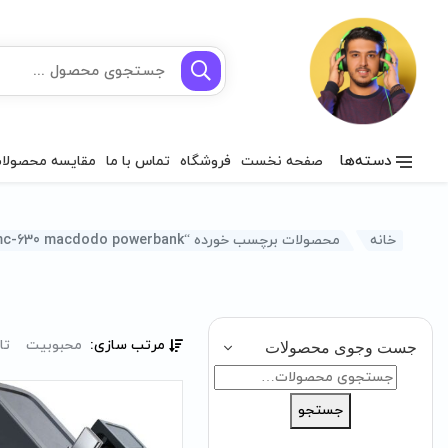
دسته‌ها
صفحه نخست
فروشگاه
تماس با ما
مقایسه محصولا
خانه
محصولات برچسب خورده “mc-630 macdodo powerbank”
مرتب سازی:
محبوبیت
تا
جست وجوی محصولات
جستجو
برای:
جستجو