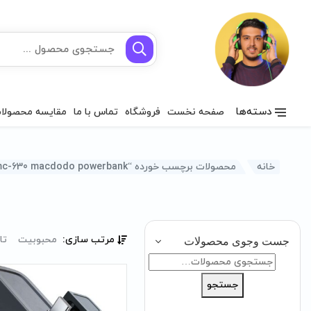
دسته‌ها
صفحه نخست
فروشگاه
تماس با ما
مقایسه محصولا
خانه
محصولات برچسب خورده “mc-630 macdodo powerbank”
مرتب سازی:
محبوبیت
تا
جست وجوی محصولات
جستجو
برای:
جستجو