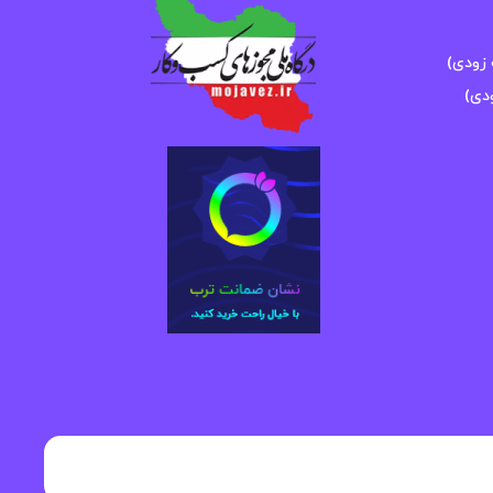
زودی)
دی)